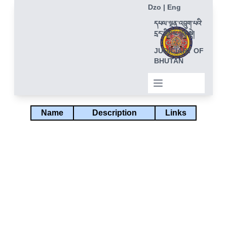
Dzo
|
Eng
དཔལ་ལྡན་འབྲུག་པའི་
དྲང་ཁྲིམས་ལྷན་སྡེ།
JUDICIARY OF
BHUTAN
Name
Description
Links